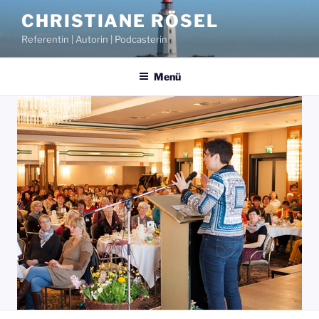
Zum
CHRISTIANE RÖSEL
Inhalt
Referentin | Autorin | Podcasterin
springen
Menü